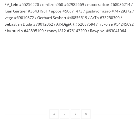
/ A_Lein #55256220 / omikron960 #62985669 / motorradcbr #68086214 /
Juan Gärtner #
36431981 / apops #50871473 / gustavofrazao #74729372 /
vege #69010872 / Gerhard Seybert #48856519 / ArTo #73250300 /
Sebastian Duda #70012062 / AK-DigiArt #52687594 / nickolae #54245692
/ by-studio #43895109 / candy1812 #76143209 /
Rawpixel #63041064